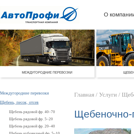
О компани
МЕЖДУГОРОДНИЕ ПЕРЕВОЗКИ
ЩЕБЕН
Междугородние перевозки
Главная
/
Услуги
/
Щебе
Щебень, песок, отсев
Щебеночно-
Щебень рядовой фр. 40–70
Щебень рядовой фр. 5–20
Щебень рядовой фр. 20–40
Щебень кубовидный фр. 5–10